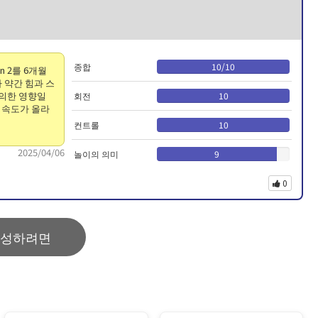
종합
10
/
10
n 2를 6개월
다 약간 힘과 스
 의한 영향일
회전
10
 속도가 올라
컨트롤
10
2025/04/06
놀이의 의미
9
0
작성하려면