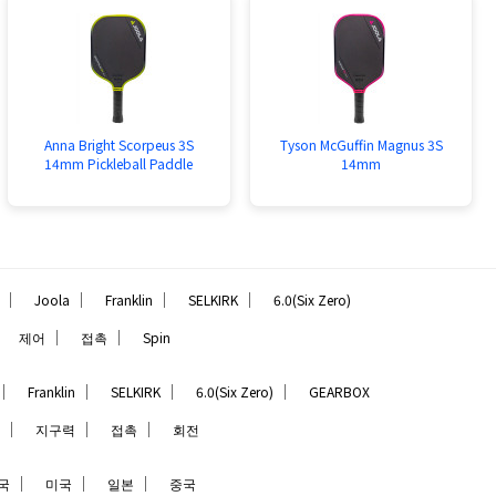
Anna Bright Scorpeus 3S
Tyson McGuffin Magnus 3S
14mm Pickleball Paddle
14mm
｜
｜
｜
｜
Joola
Franklin
SELKIRK
6.0(Six Zero)
｜
｜
｜
제어
접촉
Spin
｜
｜
｜
｜
Franklin
SELKIRK
6.0(Six Zero)
GEARBOX
｜
｜
｜
지구력
접촉
회전
｜
｜
｜
국
미국
일본
중국