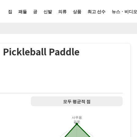
집
패들
공
신발
의류
상품
최고 선수
뉴스 · 비디
Pickleball Paddle
.
모두 평균적 점
사무용
겉옷