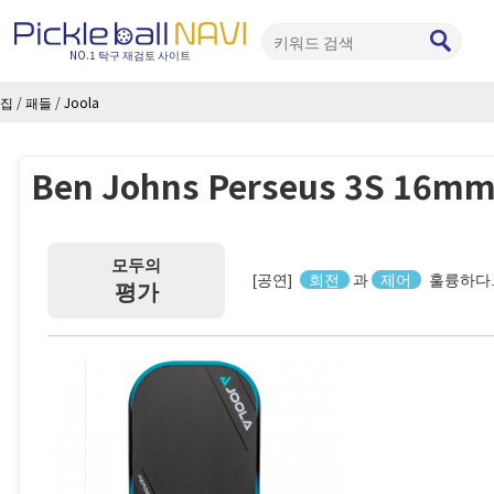
NO.1 탁구 재검토 사이트
집
/
패들
/
Joola
Ben Johns Perseus 3S 16mm 
모두의
[공연]
회전
과
제어
훌륭하다
평가