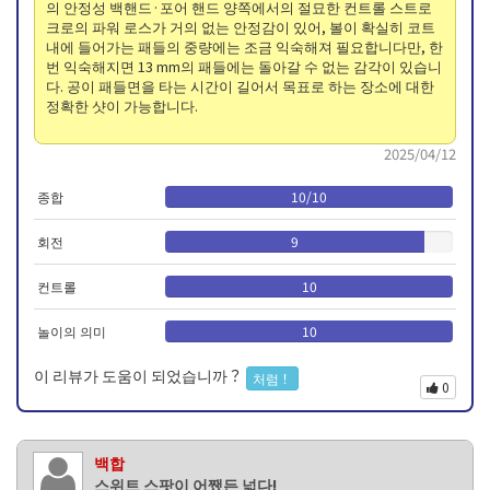
의 안정성 백핸드·포어 핸드 양쪽에서의 절묘한 컨트롤 스트로
크로의 파워 로스가 거의 없는 안정감이 있어, 볼이 확실히 코트
내에 들어가는 패들의 중량에는 조금 익숙해져 필요합니다만, 한
번 익숙해지면 13 mm의 패들에는 돌아갈 수 없는 감각이 있습니
다. 공이 패들면을 타는 시간이 길어서 목표로 하는 장소에 대한
정확한 샷이 가능합니다.
2025/04/12
종합
10
/
10
회전
9
컨트롤
10
놀이의 의미
10
이 리뷰가 도움이 되었습니까？
처럼！
0
백합
스위트 스팟이 어쨌든 넓다!