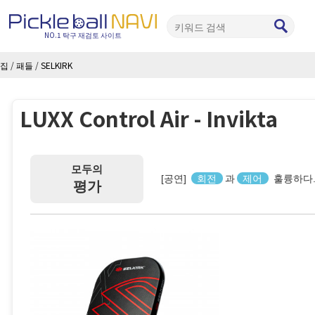
NO.1 탁구 재검토 사이트
집
/
패들
/
SELKIRK
LUXX Control Air - Invikta
모두의
[공연]
회전
과
제어
훌륭하다
평가