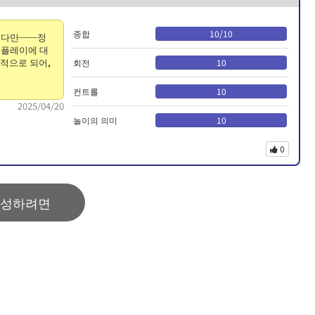
종합
10
/
10
습니다만──정
 플레이에 대
정적으로 되어,
회전
10
컨트롤
10
2025/04/20
놀이의 의미
10
0
작성하려면