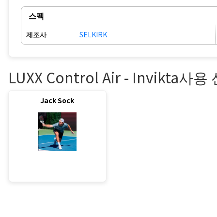
스펙
제조사
SELKIRK
LUXX Control Air - Invikta사
Jack Sock