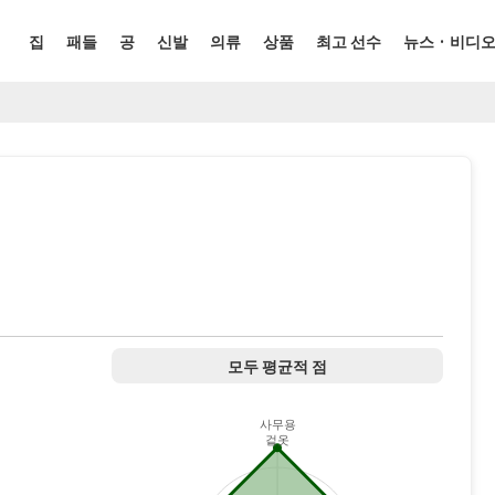
집
패들
공
신발
의류
상품
최고 선수
뉴스 · 비디
.
모두 평균적 점
사무용
겉옷