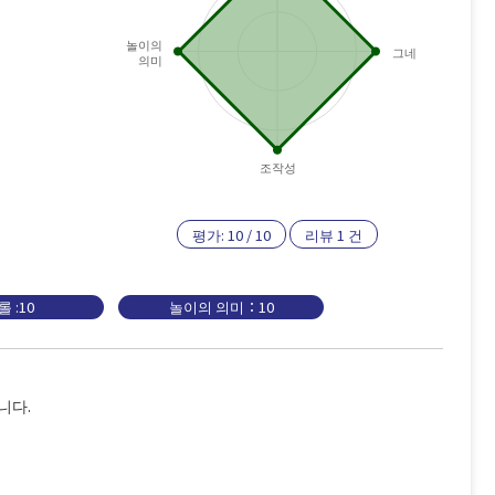
놀이의
그네
의미
조작성
평가:
10
/
10
리뷰
1
건
 :10
놀이의 의미：10
니다.