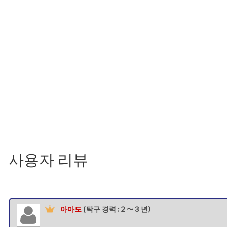
사용자 리뷰
아마도
(탁구 경력 :２〜３년）