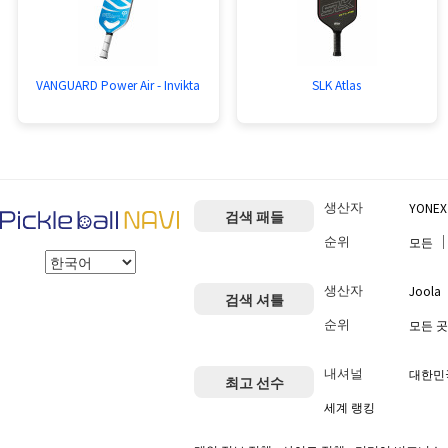
VANGUARD Power Air - Invikta
SLK Atlas
생산자
YONEX
검색 패들
순위
모든
생산자
Joola
검색 셔틀
순위
모든 곳
내셔널
대한민
최고 선수
세계 랭킹