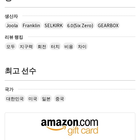
생산자
Joola
Franklin
SELKIRK
6.0(Six Zero)
GEARBOX
리뷰 랭킹
모두
지구력
회전
터치
비용
차이
최고 선수
국가
대한민국
미국
일본
중국