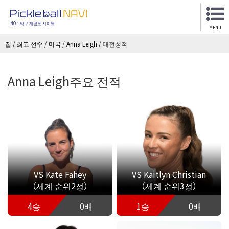
NO.1 탁구 재검토 사이트
MENU
집
/
최고 선수
/
미국
/
Anna Leigh
/
대전성적
Anna Leigh주요 전적
VS Kate Fahey
VS Kaitlyn Christian
（세계 순위2정）
（세계 순위3정）
4승
0배
1승
0배