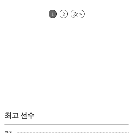
1
2
次 >
최고 선수
국가