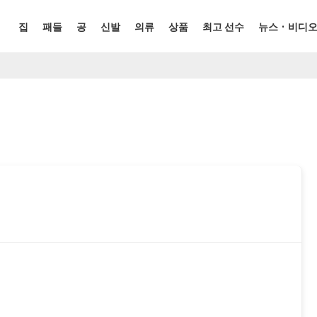
집
패들
공
신발
의류
상품
최고 선수
뉴스 · 비디