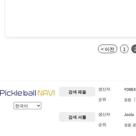
< 이전
1
생산자
YONEX
검색 패들
순위
모든
생산자
Joola
검색 셔틀
순위
모든 곳