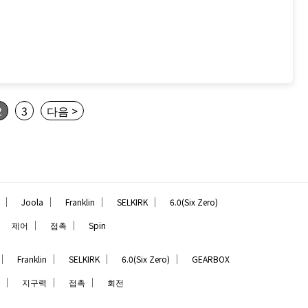
2
3
다음 >
｜
｜
｜
｜
Joola
Franklin
SELKIRK
6.0(Six Zero)
｜
｜
｜
제어
접촉
Spin
｜
｜
｜
｜
Franklin
SELKIRK
6.0(Six Zero)
GEARBOX
｜
｜
｜
지구력
접촉
회전