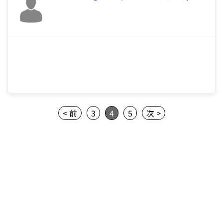
< 前
3
4
5
次 >