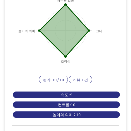
사무용 겉옷
놀이의 의미
그네
조작성
평가:
10
/
10
리뷰
1
건
속도 :9
컨트롤 :10
놀이의 의미：10