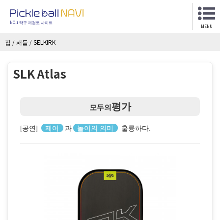
NO.1 탁구 재검토 사이트
MENU
집
/
패들
/
SELKIRK
SLK Atlas
평가
모두의
[공연]
제어
과
놀이의 의미
훌륭하다.