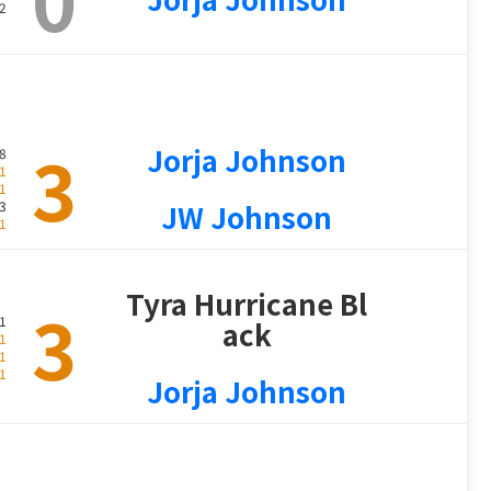
2
3
Jorja Johnson
8
1
1
3
JW Johnson
1
Tyra Hurricane Bl
3
1
ack
1
1
1
Jorja Johnson