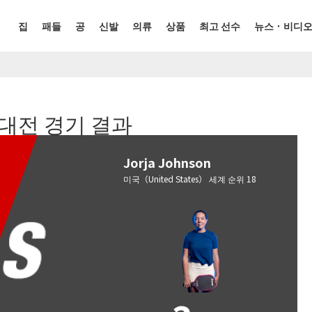
집
패들
공
신발
의류
상품
최고 선수
뉴스 · 비디
n전 대전 경기 결과
Jorja Johnson
미국（United States） 세계 순위 18