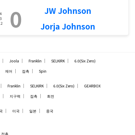
0
JW Johnson
4
3
12
Jorja Johnson
｜
｜
｜
｜
Joola
Franklin
SELKIRK
6.0(Six Zero)
｜
｜
｜
제어
접촉
Spin
｜
｜
｜
｜
Franklin
SELKIRK
6.0(Six Zero)
GEARBOX
｜
｜
｜
지구력
접촉
회전
｜
｜
｜
국
미국
일본
중국
접촉