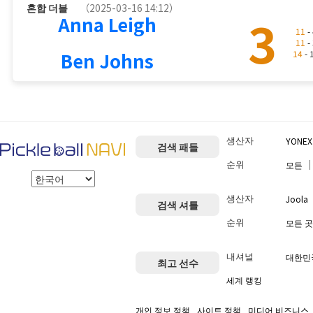
혼합 더블
（2025-03-16 14:12）
3
Anna Leigh
11
- 
11
- 
Ben Johns
14
- 
생산자
YONEX
검색 패들
순위
모든
생산자
Joola
검색 셔틀
순위
모든 곳
내셔널
대한민
최고 선수
세계 랭킹
개인 정보 정책
사이트 정책
미디어 비즈니스