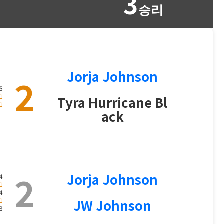
3
승리
Jorja Johnson
2
5
1
Tyra Hurricane Bl
1
ack
2
Jorja Johnson
4
1
4
1
JW Johnson
3