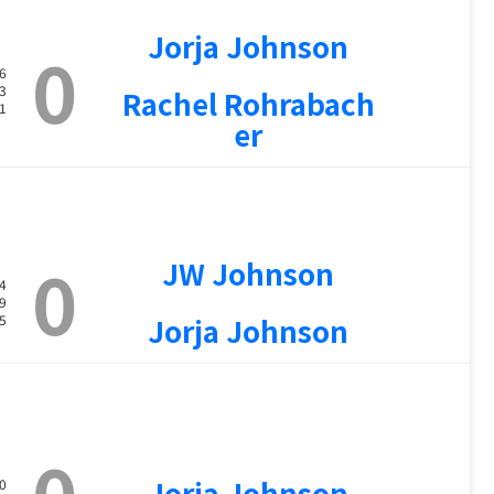
Jorja Johnson
0
6
3
Rachel Rohrabach
1
er
0
JW Johnson
4
9
5
Jorja Johnson
0
Jorja Johnson
0