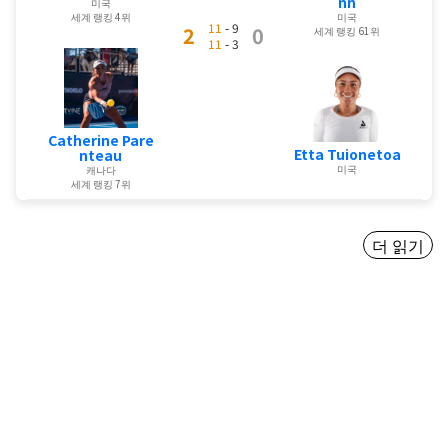
nn
미국
세계 랭킹 4위
미국
11
- 9
2
0
세계 랭킹 61위
11
- 3
Catherine Pare
Etta Tuionetoa
nteau
미국
캐나다
세계 랭킹 7위
더 읽기