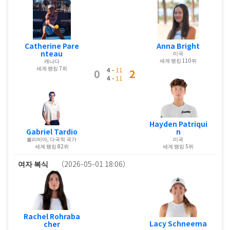
Catherine Pare
Anna Bright
nteau
미국
세계 랭킹 110위
캐나다
세계 랭킹 7위
4 -
11
0
2
4 -
11
Hayden Patriqui
Gabriel Tardio
n
볼리비아, 다국적 국가
미국
세계 랭킹 82위
세계 랭킹 5위
여자 복식
（2026-05-01 18:06）
Rachel Rohraba
Lacy Schneema
cher