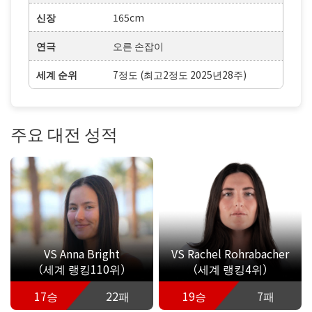
신장
165cm
연극
오른 손잡이
세계 순위
7정도 (최고2정도 2025년28주)
주요 대전 성적
VS Anna Bright
VS Rachel Rohrabacher
（세계 랭킹110위）
（세계 랭킹4위）
17승
22패
19승
7패