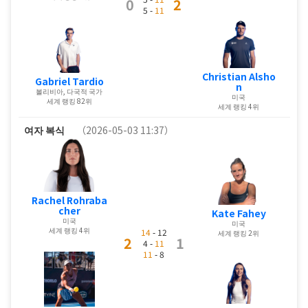
0
2
5 -
11
Christian Alsho
Gabriel Tardio
n
볼리비아, 다국적 국가
미국
세계 랭킹 82위
세계 랭킹 4위
여자 복식
（2026-05-03 11:37）
Rachel Rohraba
cher
Kate Fahey
미국
미국
세계 랭킹 4위
14
- 12
세계 랭킹 2위
2
1
4 -
11
11
- 8