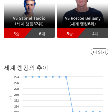
VS Gabriel Tardio
VS Roscoe Bellamy
（세계 랭킹82위）
（세계 랭킹6위）
5승
6패
5승
4패
더 읽기
세계 랭킹의 추이
224
226
228
230
순위
232
234