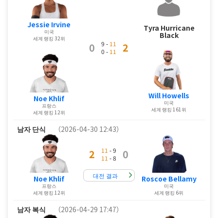
Jessie Irvine
Tyra Hurricane
미국
Black
세계 랭킹 32위
9 -
11
0
2
0 -
11
Will Howells
Noe Khlif
미국
프랑스
세계 랭킹 161위
세계 랭킹 12위
남자 단식
（2026-04-30 12:43）
11
- 9
2
0
11
- 8
대전 결과
Noe Khlif
Roscoe Bellamy
프랑스
미국
세계 랭킹 12위
세계 랭킹 6위
남자 복식
（2026-04-29 17:47）