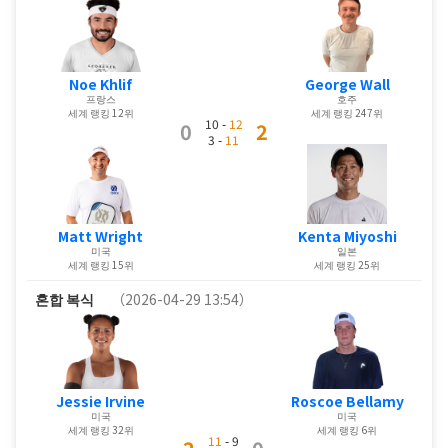
Noe Khlif
George Wall
프랑스
호주
세계 랭킹 12위
세계 랭킹 247위
10 -
12
0
2
3 -
11
Matt Wright
Kenta Miyoshi
미국
일본
세계 랭킹 15위
세계 랭킹 25위
혼합 복식
（2026-04-29 13:54）
Jessie Irvine
Roscoe Bellamy
미국
미국
세계 랭킹 32위
세계 랭킹 6위
11
- 9