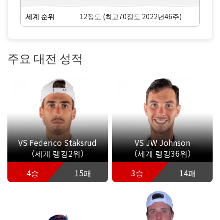
세계 순위
12정도 (최고70정도 2022년46주)
주요 대전 성적
VS Federico Staksrud
VS JW Johnson
（세계 랭킹2위）
（세계 랭킹36위）
4승
15패
3승
14패